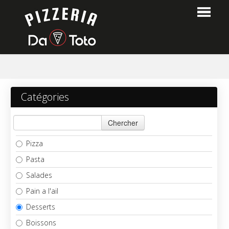
Home
Catégories
Commander
Chercher
Menu
Pizza
Login
Pasta
Salades
Contact
Pain a l'ail
Desserts
Boissons